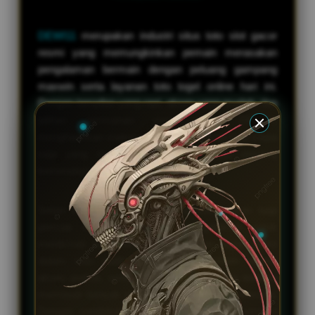
vi****i2
IDR 250,366.50
Togel Bulleye
DEWI11
merupakan industri situs toto slot gacor
resmi yang memungkinkan pemain merasakan
vi****i6
IDR 260,610.76
pengalaman bermain dengan peluang gampang
Togel Kingkong
maxwin serta layanan toto togel online hari ini.
Dengan tampilan yang rapi, akses yang mudah, dan
re****n8
IDR 1,482,321.38
pilihan permainan yang stabil, DEWI11
Togel Bulleye
menghadirkan suasana bermain nyaman bagi siapa
saja yang mencari sistem resmi dan peluang
ri****o6
IDR 2,045,050.48
kemenangan kompetitif.
Togel Bulleye
fr****y4
Selain itu,
DEWI11
memberikan kemudahan bagi
IDR 1,801,557.00
pemula maupun pemain berpengalaman untuk
Togel Bulleye
menikmati toto slot gacor dan toto togel online
dalam satu platform. Kombinasi sistem resmi,
akses praktis, serta peluang maxwin yang terbuka
membuat banyak pemain tertarik untuk mencoba.
Dengan pendekatan bermain yang tepat, sensasi