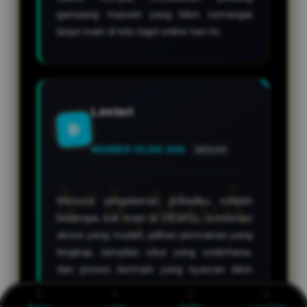
gampang maxwin yang bikin semangat
lanjut main di toto togel online hari ini.
Lestari
D
MEMBER SEJAK 2026
MEDAN
Menurut pengalaman pribadiku setelah
beberapa kali main di DEWI11, kombinasi
akses yang mudah, pilihan permainan yang
lengkap, tampilan situs yang sederhana,
dan proses bermain yang nyaman bikin
aku lebih betah. Sebagai industri situs toto
slot gacor resmi, setiap sesi selalu terasa