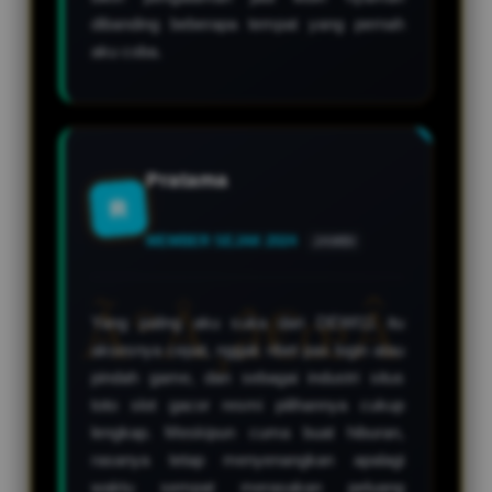
dibanding beberapa tempat yang pernah
aku coba.
Pratama
R
MEMBER SEJAK 2024
JAMBI
Yang paling aku suka dari DEWI11 itu
aksesnya cepat, nggak ribet pas login atau
pindah game, dan sebagai industri situs
toto slot gacor resmi pilihannya cukup
lengkap. Meskipun cuma buat hiburan,
rasanya tetap menyenangkan apalagi
waktu sempat merasakan peluang