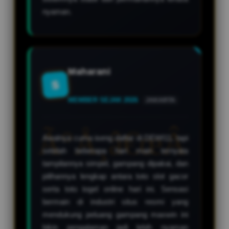
nyaman.
Maharani
S
MEMBER SEJAK 2026
JAKARTA
Awalnya cuma iseng daftar di DEWI11, tapi
setelah beberapa hari main ternyata
tampilannya simpel, gampang dipakai, dan
pilihannya lengkap antara toto slot gacor
serta toto togel online hari ini. Sensasi
bermain di industri situs resmi yang
mendukung peluang gampang maxwin ini
bikin pengalaman jadi lebih nyaman